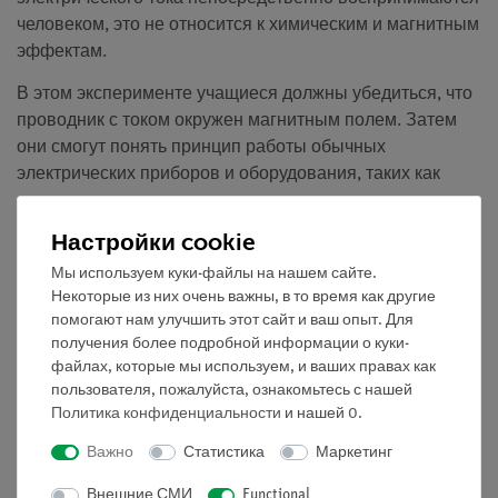
человеком, это не относится к химическим и магнитным
эффектам.
В этом эксперименте учащиеся должны убедиться, что
проводник с током окружен магнитным полем. Затем
они смогут понять принцип работы обычных
электрических приборов и оборудования, таких как
электрические звонки и электродвигатели.
Настройки cookie
Для объяснения явлений, которые происходят в ходе
эксперимента, необходимо знание различных вопросов
Мы используем куки-файлы на нашем сайте.
о постоянном магнетизме: силах, возникающие между
Некоторые из них очень важны, в то время как другие
помогают нам улучшить этот сайт и ваш опыт. Для
магнитами, магнитными полюсами, магнитными
получения более подробной информации о куки-
полями.
файлах, которые мы используем, и ваших правах как
пользователя, пожалуйста, ознакомьтесь с нашей
Преимущества
Политика конфиденциальности
и нашей
0
.
тва • Понятная и быстрая настройка - нет
Важно
Статистика
Маркетинг
необходимости в дополнительных соединениях между
модульными блоками
Внешние СМИ
Functional