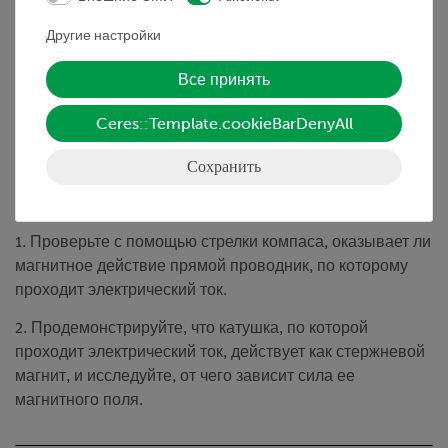
• Безопасность контактов соединения модульных
Другие настройки
блоков благодаря пазл-системе
Все принять
• Нержавеющие позолоченные контакты
Ceres::Template.cookieBarDenyAll
Сохранить
Задание
Оказывает ли электрический ток магнитное действие?
1. Проверьте с помощью стрелки компаса, оказывает ли
магнитное действие прямой проводник, по которому
проходит электрический ток.
2. Продемонстрируйте, что катушка, по которой
проходит электрический ток, действует как стержневой
магнит, и исследуйте, от чего зависит сила ее
магнитного поля.