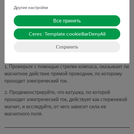
• Безопасность контактов соединения модульных
Другие настройки
блоков благодаря пазл-системе
Все принять
• Нержавеющие позолоченные контакты
Ceres::Template.cookieBarDenyAll
Задание
Сохранить
Оказывает ли электрический ток магнитное действие?
1. Проверьте с помощью стрелки компаса, оказывает ли
магнитное действие прямой проводник, по которому
проходит электрический ток.
2. Продемонстрируйте, что катушка, по которой
проходит электрический ток, действует как стержневой
магнит, и исследуйте, от чего зависит сила ее
магнитного поля.