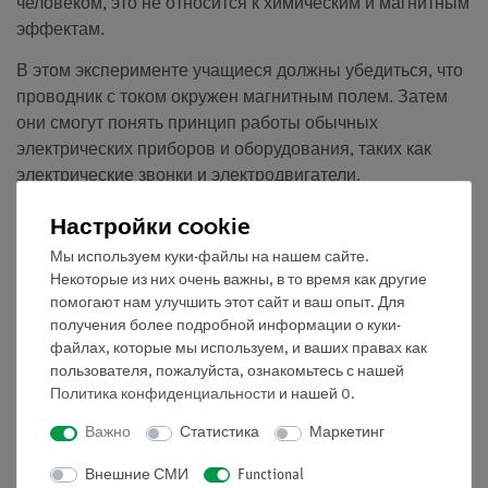
человеком, это не относится к химическим и магнитным
эффектам.
В этом эксперименте учащиеся должны убедиться, что
проводник с током окружен магнитным полем. Затем
они смогут понять принцип работы обычных
электрических приборов и оборудования, таких как
электрические звонки и электродвигатели.
Для объяснения явлений, которые происходят в ходе
Настройки cookie
эксперимента, необходимо знание различных вопросов
Мы используем куки-файлы на нашем сайте.
о постоянном магнетизме: силах, возникающие между
Некоторые из них очень важны, в то время как другие
магнитами, магнитными полюсами, магнитными
помогают нам улучшить этот сайт и ваш опыт. Для
полями.
получения более подробной информации о куки-
файлах, которые мы используем, и ваших правах как
Преимущества
пользователя, пожалуйста, ознакомьтесь с нашей
Политика конфиденциальности
и нашей
0
.
тва • Понятная и быстрая настройка - нет
необходимости в дополнительных соединениях между
Важно
Статистика
Маркетинг
модульными блоками
Внешние СМИ
Functional