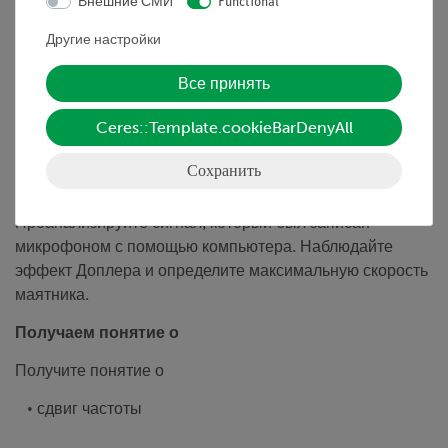
Внешние СМИ
Functional
быстрое движение, когда он излучает звук 4,6 кГц и
опишите, что Вы слышите.
Другие настройки
2. Определите скорость колебание пружинного
Все принять
маятника с помощью эффекта Доплера:
Ceres::Template.cookieBarDenyAll
Если доплеровский передатчик с сигналом 19 кГц
гармонично колеблется над микрофоном с помощью
Сохранить
пружины.
Проанализируйте сигнал, который был записан
микрофоном с помощью компьютера. Наблюдайте
эффект Доплера и определите максимальную скорость
маятника.
Получаем понятие о
Получите понятие о
• сдвиг частоты