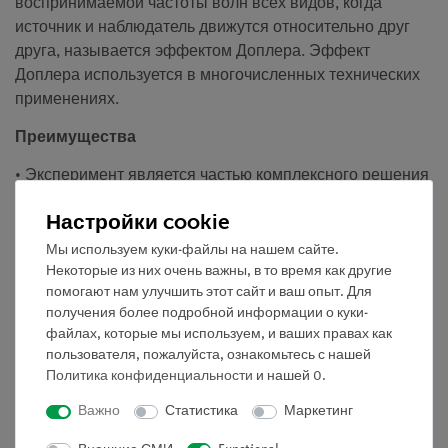
воспринимаемой частоты волн всех видов, когда
источник и наблюдатель движутся относительно друг
друга, называется эффектом Доплера. Эффект
Доплера используется в многочисленных технических
применениях.
Преимущества
• Эксперимент является частью комплексного решения
наборов по акустике
Настройки cookie
• Особенно подходит в качестве вводного
Мы используем куки-файлы на нашем сайте.
эксперимента для пропедевтического курса по физике
Некоторые из них очень важны, в то время как другие
помогают нам улучшить этот сайт и ваш опыт. Для
• С подробной информацией для преподавателя и
получения более подробной информации о куки-
учеников
файлах, которые мы используем, и ваших правах как
пользователя, пожалуйста, ознакомьтесь с нашей
• Требуется минимальное время для подготовки
Политика конфиденциальности
и нашей
0
.
Задание
Важно
Статистика
Маркетинг
1. Приведите доплеровский передатчик в очень