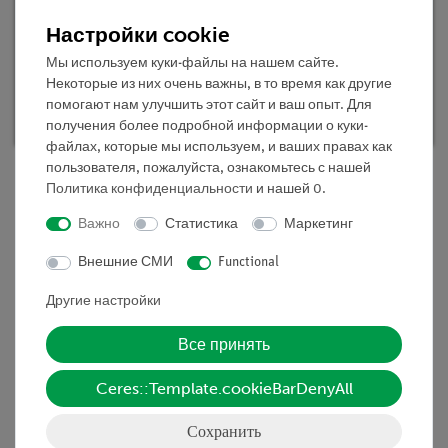
Настройки cookie
TESS advanced Химия "Общая химия",
Мы используем куки-файлы на нашем сайте.
базовый набор
Некоторые из них очень важны, в то время как другие
помогают нам улучшить этот сайт и ваш опыт. Для
Кат.номер 25300-88D | Тип: Set
получения более подробной информации о куки-
файлах, которые мы используем, и ваших правах как
пользователя, пожалуйста, ознакомьтесь с нашей
Политика конфиденциальности
и нашей
0
.
Описание
Важно
Статистика
Маркетинг
Внешние СМИ
Functional
Принцип
Другие настройки
Вещества могут быть точно определены, если
известны их точки кипения. Загрязненные вещества и
Все принять
соответствующие чистые вещества имеют различную
Ceres::Template.cookieBarDenyAll
температуру кипения. Разные концентрации раствора
одного и того же вещества также могут иметь разные
Сохранить
точки кипения. В этом эксперименте определяется