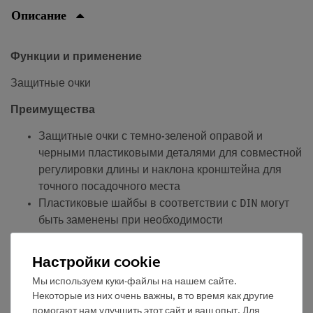
Описание
Функции и применение
Защитные очки
Преимущества
Защитные очки с темно-зеленой оправой и
черными пластиковыми деталями для совместной
регулировки длины и наклона кронштейна для
точного посадочного места
Пластиковые шайбы в соответствии с DIN могут
быть заменены при необходимости
Комплектация и технические данные
Настройки cookie
вес: 46 г
Мы используем куки-файлы на нашем сайте.
Некоторые из них очень важны, в то время как другие
помогают нам улучшить этот сайт и ваш опыт. Для