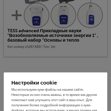
TESS advanced Прикладные науки
"Возобновляемые источники энергии 1" ,
базовый набор "Основы и тепло
Кат.номер 25287-88D | Тип: Set
Описание
Настройки cookie
Принцип
Мы используем куки-файлы на нашем сайте.
Некоторые из них очень важны, в то время как другие
Повышение температуры намного выше у
помогают нам улучшить этот сайт и ваш опыт. Для
изолированной пластины, в отличие от открытой
получения более подробной информации о куки-
файлах, которые мы используем, и ваших правах как
пластины. Когда пластина не изолирована, она может