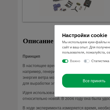
Настройки cookie
Описание
Мы используем куки-файлы на
сайт и ваш опыт. Для получе
пользователя, пожалуйста, о
Принцип
Важно
Статистика
В настоящее время постоянно ведется поиск н
например, генерирует энергию, которая не явл
энергия ветра может быть использована для пе
Все принять
для выработки электроэнергии в менее ветрен
Идея использования энергии ветра для подачи
относительно новой. В 2006 году она была уд
В ходе эксперимента измеряется время, необх