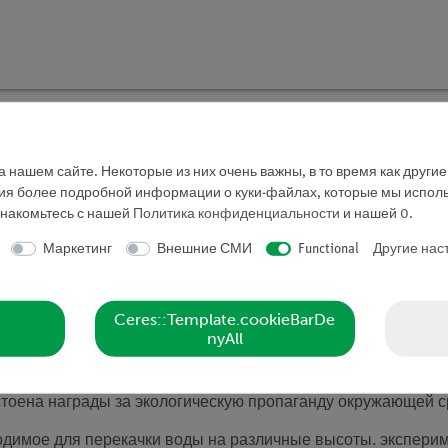
 нашем сайте. Некоторые из них очень важны, в то время как други
ния более подробной информации о куки-файлах, которые мы исполь
знакомьтесь с нашей
Политика конфиденциальности
и нашей
0
.
Маркетинг
Внешние СМИ
Functional
Другие нас
овых областей применения для расширения использования 
яется постоянной, а ее хранение оказывается очень затруд
рекачивания воды в высокий резервуар для того, чтобы ги
Ceres::Template.cookieBarDe
nyAll
ые дни.
 тока в перекачиваемую накопительную электростанцию дл
остоена награды за экологическую пропаганду окружающей 
одимое для перекачки воды на различные высоты. экспери