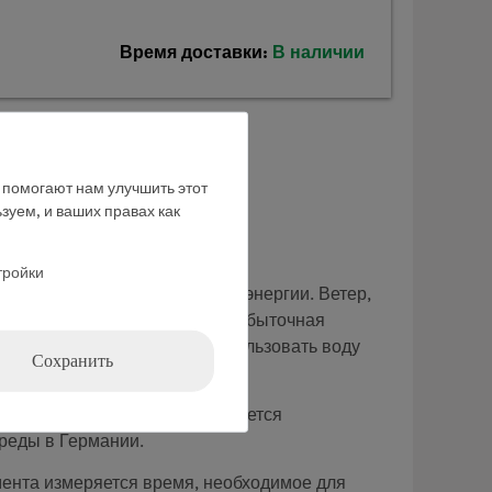
Время доставки:
В наличии
е помогают нам улучшить этот
зуем, и ваших правах как
тройки
возобновляемых источников энергии. Ветер,
нительным. По этой причине избыточная
дроэлектростанция могла использовать воду
Сохранить
я заполнения резервуара является
среды в Германии.
мента измеряется время, необходимое для