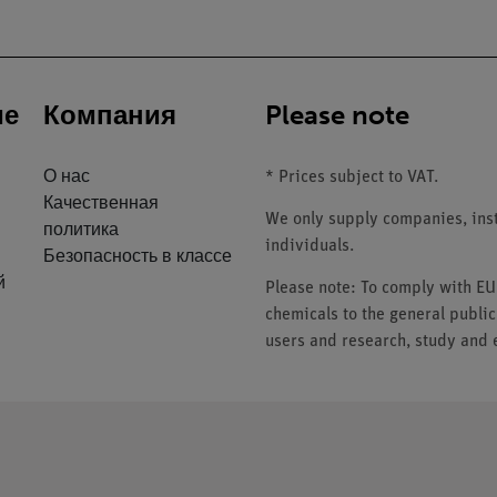
ие
Компания
Please note
О нас
* Prices subject to VAT.
Качественная
We only supply companies, insti
политика
individuals.
Безопасность в классе
й
Please note: To comply with E
chemicals to the general public
users and research, study and e