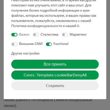
Некоторые из них очень важны, в то время как другие
Исследуйте электрическое поле, которое создается
помогают нам улучшить этот сайт и ваш опыт. Для
при подаче напряжения на два параллельных
получения более подробной информации о куки-
стержневых электрода.
файлах, которые мы используем, и ваших правах как
пользователя, пожалуйста, ознакомьтесь с нашей
Преимущества
Политика конфиденциальности
и нашей
0
.
• Электролит не требуется
Важно
Статистика
Маркетинг
• Прямое измерение потенциала с помощью
Внешние СМИ
Functional
вольтметра с высоким сопротивлением
Другие настройки
• Точки измерения могут быть перенесены
Все принять
(продавливаются) на лист белой бумаги во время
измерения
Ceres::Template.cookieBarDenyAll
Задание
Сохранить
1. Измерьте распределение электрического
потенциала между двумя электродами и определите
линии равного потенциала (эквипотенциальные
линии).