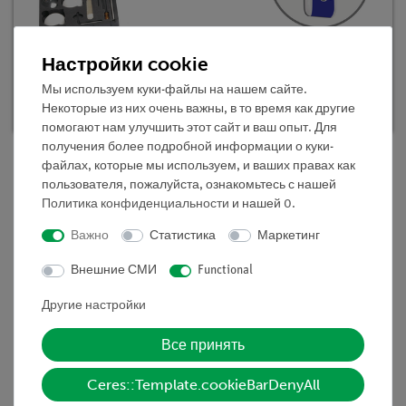
TESS advanced Химия "Общая химия",
Настройки cookie
базовый набор
Мы используем куки-файлы на нашем сайте.
Кат.номер 25300-88D | Тип: Set
Некоторые из них очень важны, в то время как другие
помогают нам улучшить этот сайт и ваш опыт. Для
получения более подробной информации о куки-
файлах, которые мы используем, и ваших правах как
пользователя, пожалуйста, ознакомьтесь с нашей
Описание
Политика конфиденциальности
и нашей
0
.
Важно
Статистика
Маркетинг
Принцип
Внешние СМИ
Functional
В этом эксперименте ученики изучают смеси и их
Другие настройки
свойства (например, растворимость в воде).
Эксперимент показывает, что мелкодисперсные
Все принять
частички и газы могут быть смешаны в любой
пропорции. Смеси твердых веществ обычно выглядят
Ceres::Template.cookieBarDenyAll
как гетерогенные, а отдельные компоненты могут быть