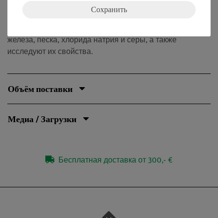
идентифицированы невооруженным глазом, тогда как
Сохранить
растворы выглядят как гомогенные смеси
(однородные). Учащиеся готовят смеси из порошка
железа, песка, хлорида натрия и серы, а также
исследуют их свойства.
Объём поставки
Медиа / Загрузки
Бесплатная доставка от 300,- €