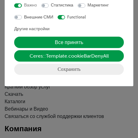
Важно
Статистика
Маркетинг
Информация
Внешние СМИ
Functional
Другие настройки
Контактное лицо
Все принять
Условия сотрудничества
Декларация о конфиденциальности
Ceres::Template.cookieBarDenyAll
Вводные данные
Обслуживание
Сохранить
Краткий обзор услуг
Скачать
Каталоги
Вебинары и Видео
Связаться со службой поддержки клиентов
Компания