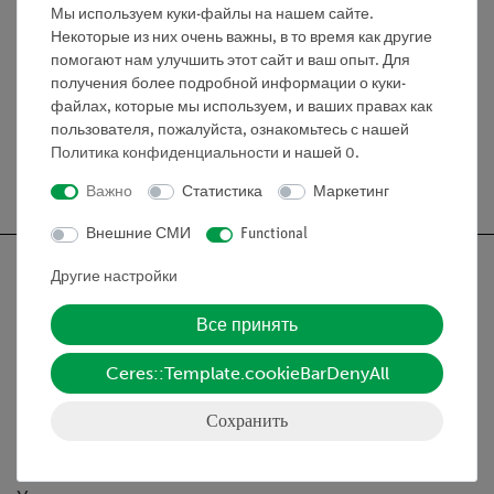
Мы используем куки-файлы на нашем сайте.
Некоторые из них очень важны, в то время как другие
Справочник формата DIN A4, спиральный
помогают нам улучшить этот сайт и ваш опыт. Для
переплет, ч/б, 52 страницы
получения более подробной информации о куки-
файлах, которые мы используем, и ваших правах как
пользователя, пожалуйста, ознакомьтесь с нашей
Политика конфиденциальности
и нашей
0
.
Бесплатная доставка от 300,- €
Важно
Статистика
Маркетинг
Внешние СМИ
Functional
Другие настройки
Все принять
Nach oben
Ceres::Template.cookieBarDenyAll
Информация
Сохранить
Контактное лицо