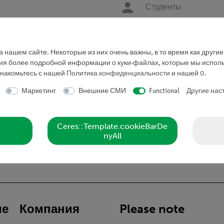
Студенты
 нашем сайте. Некоторые из них очень важны, в то время как други
Запросить предложе
ния более подробной информации о куки-файлах, которые мы исполь
знакомьтесь с нашей
Политика конфиденциальности
и нашей
0
.
Маркетинг
Внешние СМИ
Functional
Другие нас
Ceres::Template.cookieBarDe
nyAll
ие
Компания
Please note