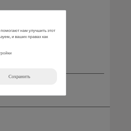
е помогают нам улучшить этот
ние
зуем, и ваших правах как
тройки
Сохранить