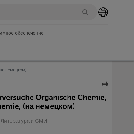
аммное обеспечение
 (на немецком)
rversuche Organische Chemie,
hemie, (на немецком)
п: Литература и СМИ