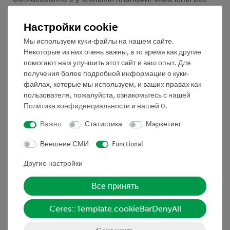
темы
- Стабильная оптическая скамья, собираемая из
Настройки cookie
штативного материала
Мы используем куки-файлы на нашем сайте.
- Простое обучение и эффективное обучение с
Некоторые из них очень важны, в то время как другие
помощью цифровых тестовых описаний, заключенных
помогают нам улучшить этот сайт и ваш опыт. Для
в виде QR-кодов
получения более подробной информации о куки-
файлах, которые мы используем, и ваших правах как
пользователя, пожалуйста, ознакомьтесь с нашей
Политика конфиденциальности
и нашей
0
.
Важно
Статистика
Маркетинг
Оборудование и технические данные
Внешние СМИ
Functional
- Набор состоит из всех компонентов, необходимых для
Другие настройки
проведения экспериментов.
- Устойчивый, штабелируемый ящик для хранения с
Все принять
вставкой из пенопласта
Ceres::Template.cookieBarDenyAll