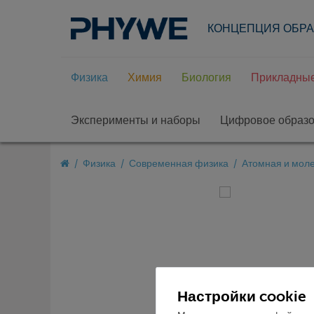
КОНЦЕПЦИЯ ОБР
Физика
Химия
Биология
Прикладные
Эксперименты и наборы
Цифровое образ
Физика
Современная физика
Атомная и мол
Настройки cookie