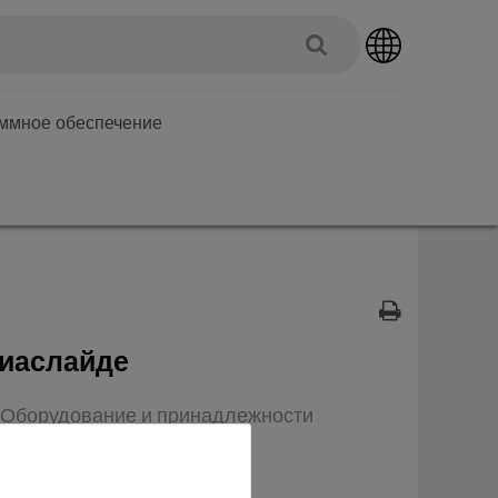
аммное обеспечение
диаслайде
п: Оборудование и принадлежности