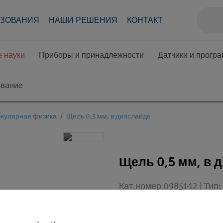
АЗОВАНИЯ
НАШИ РЕШЕНИЯ
КОНТАКТ
 науки
Приборы и принадлежности
Датчики и прогр
ование
екулярная физика
Щель 0,5 мм, в диаслайде
Щель 0,5 мм, в 
Кат.номер 09851-12 | Ти
Студенты