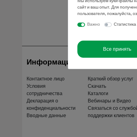
Мы используем куки-файлы на
сайт и ваш опыт. Для получе
пользователя, пожалуйста, о
Важно
Статистика
Все принять
Информация
Обслуживан
Контактное лицо
Краткий обзор услуг
Условия
Скачать
сотрудничества
Каталоги
Декларация о
Вебинары и Видео
конфиденциальности
Связаться со службо
Вводные данные
поддержки клиентов