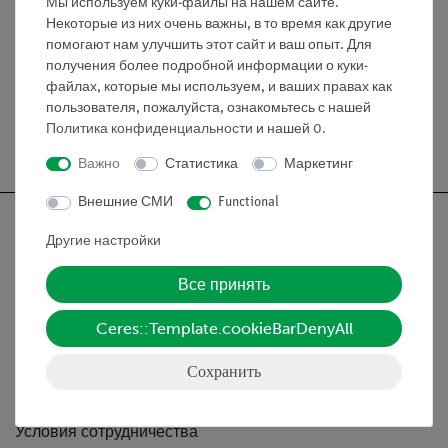
Мы используем куки-файлы на нашем сайте.
Некоторые из них очень важны, в то время как другие
помогают нам улучшить этот сайт и ваш опыт. Для
Медиа / Загрузки
получения более подробной информации о куки-
файлах, которые мы используем, и ваших правах как
пользователя, пожалуйста, ознакомьтесь с нашей
Политика конфиденциальности
и нашей
0
.
Бесплатная доставка от 300,- €
Важно
Статистика
Маркетинг
Внешние СМИ
Functional
Другие настройки
Все принять
Nach oben
Ceres::Template.cookieBarDenyAll
Информация
Сохранить
Контактное лицо
Условия сотрудничества