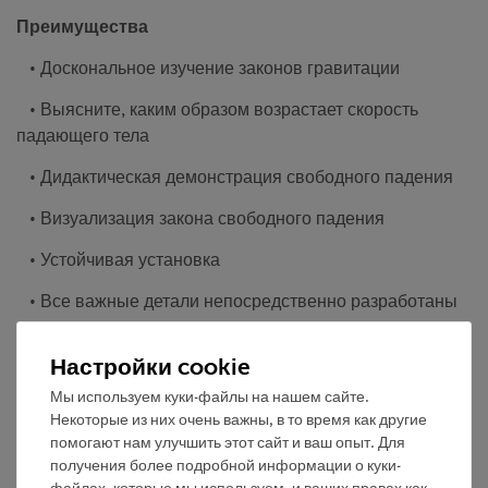
Преимущества
• Доскональное изучение законов гравитации
• Выясните, каким образом возрастает скорость
падающего тела
• Дидактическая демонстрация свободного падения
• Визуализация закона свободного падения
• Устойчивая установка
• Все важные детали непосредственно разработаны
для этого эксперимента
Настройки cookie
Задание
Мы используем куки-файлы на нашем сайте.
1. Определите зависимость между высотой падения и
Некоторые из них очень важны, в то время как другие
временем падения.
помогают нам улучшить этот сайт и ваш опыт. Для
получения более подробной информации о куки-
2. Вычислите значение ускорения свободного