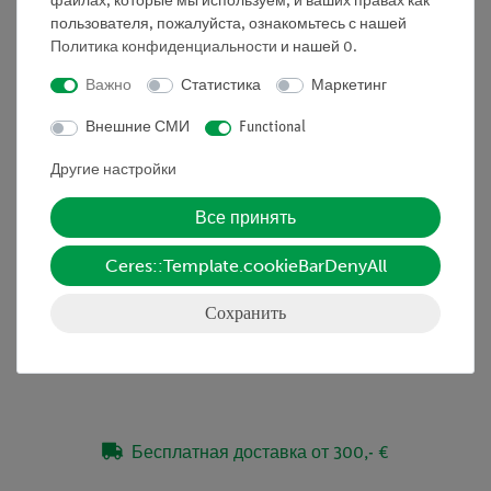
файлах, которые мы используем, и ваших правах как
падения.
пользователя, пожалуйста, ознакомьтесь с нашей
Политика конфиденциальности
и нашей
0
.
Получаем понятие о
Важно
Статистика
Маркетинг
: • прямолинейное движение с постоянным ускорением
Внешние СМИ
Functional
• законы свободного падения тел
Другие настройки
• гравитационное ускорение (ускорение свободного
падения)
Все принять
Ceres::Template.cookieBarDenyAll
Объём поставки
Сохранить
Медиа / Загрузки
Бесплатная доставка от 300,- €