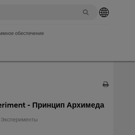
аммное обеспечение
riment - Принцип Архимеда
п: Эксперименты