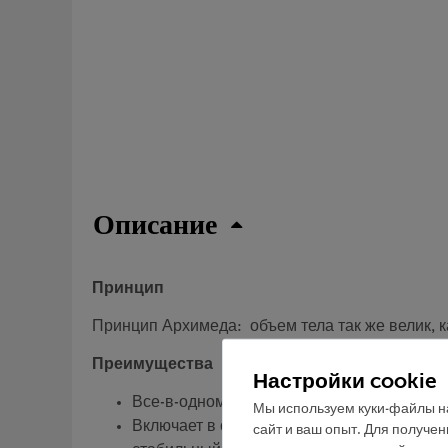
Описание
Принцип
Принцип Архимеда: объем тела так же велик, к
Преимущества
Настройки cookie
Все-в-одном эксперименте - без длительн
Мы используем куки-файлы на
Включает в себя все необходимые для из
сайт и ваш опыт. Для получе