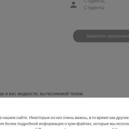
Студенты,
Студенты
Запросить предложе
ак и вес жидкости, вытесняемой телом.
ой настройки, без необходимости в интерфейсе.
 нашем сайте. Некоторые из них очень важны, в то время как други
мерения компоненты и датчики.
ния более подробной информации о куки-файлах, которые мы исполь