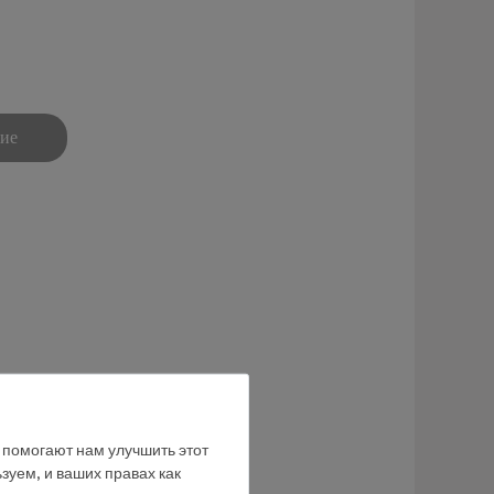
ние
е помогают нам улучшить этот
зуем, и ваших правах как