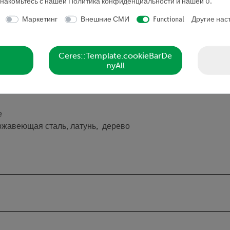
знакомьтесь с нашей
Политика конфиденциальности
и нашей
0
.
MeasureAPP
Маркетинг
Внешние СМИ
Functional
Другие нас
Ceres::Template.cookieBarDe
nyAll
е
ржавеющая сталь, латунь, дерево