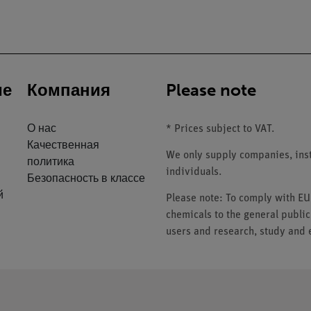
ие
Компания
Please note
О нас
* Prices subject to VAT.
Качественная
We only supply companies, insti
политика
individuals.
Безопасность в классе
й
Please note: To comply with E
chemicals to the general public
users and research, study and e