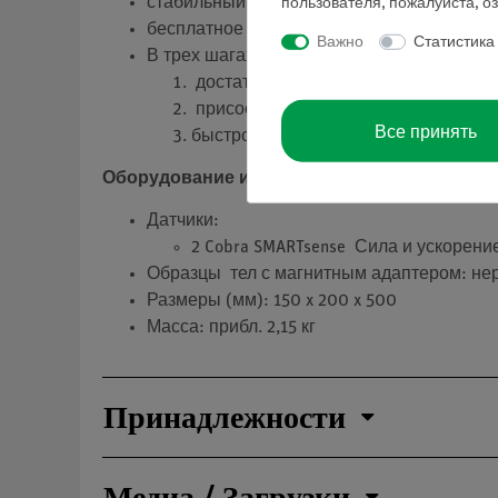
стабильный штативный материал
пользователя, пожалуйста, о
бесплатное измерительное приложение 
Важно
Статистика
В трех шагах к результату:
достать из шкафа
присоединить датчик и включить
Все принять
быстро и интуитивно измерить
Оборудование и технические данные
Датчики:
2 Cobra SMARTsense Сила и ускорени
Образцы тел с магнитным адаптером: не
Размеры (мм): 150 x 200 x 500
Масса: прибл. 2,15 кг
Принадлежности
Медиа / Загрузки