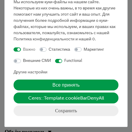
Мы используем куки-файлы на нашем сайте.
3. Рассчитайте скорости звука, задержки датчика и
Некоторые из них очень важны, в то время как другие
используйте два средних значения, полученных для
помогают нам улучшить этот сайт и ваш опыт. Для
расчета длины цилиндра.
получения более подробной информации о куки-
файлах, которые мы используем, и ваших правах как
Получаем понятие о
пользователя, пожалуйста, ознакомьтесь с нашей
Политика конфиденциальности
и нашей
0
.
Получите понятие о
Важно
Статистика
Маркетинг
• скорость звука
Внешние СМИ
Functional
• распространение ультразвуковых волн
Другие настройки
• время пролета
Все принять
• ультразвуковая эхография
Ceres::Template.cookieBarDenyAll
• измерение толщины
• задержка зонда
Сохранить
Объём поставки