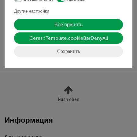
Объём поставки
Другие настройки
Все принять
Медиа / Загрузки
Ceres::Template.cookieBarDenyAll
Сохранить
Бесплатная доставка от 300,- €
Nach oben
Информация