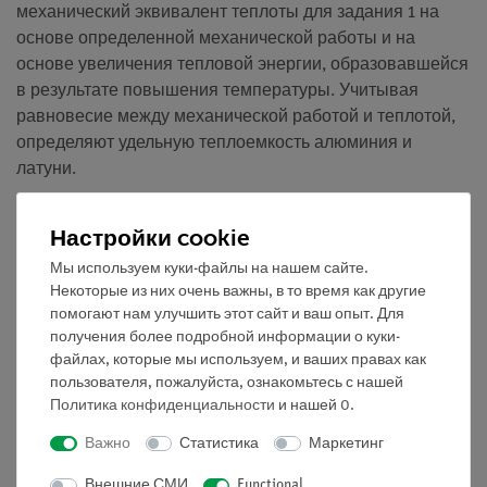
механический эквивалент теплоты для задания 1 на
основе определенной механической работы и на
основе увеличения тепловой энергии, образовавшейся
в результате повышения температуры. Учитывая
равновесие между механической работой и теплотой,
определяют удельную теплоемкость алюминия и
латуни.
Задание
Настройки cookie
Определить механический эквивалент теплоты. 2.
Мы используем куки-файлы на нашем сайте.
Определить удельную теплоемкость алюминия и
Некоторые из них очень важны, в то время как другие
латуни.
помогают нам улучшить этот сайт и ваш опыт. Для
получения более подробной информации о куки-
Получаем понятие о
файлах, которые мы используем, и ваших правах как
пользователя, пожалуйста, ознакомьтесь с нашей
механическом эквиваленте теплоты механической
Политика конфиденциальности
и нашей
0
.
работе тепловой энергии теплоемкости первом законе
термодинамики удельной теплоемкости
Важно
Статистика
Маркетинг
Внешние СМИ
Functional