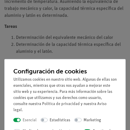
incremento de temperatura. Asumiendo la equivalencia de
trabajo mecánico y calor, la capacidad térmica específica del
aluminio y latón es determinada.
Tareas
Determinación del equivalente mecánico del calor
Determinación de la capacidad térmica específica del
aluminio y el latón.
Configuración de cookies
Qué se aprende
Utilizamos cookies en nuestro sitio web. Algunas de ellas son
Equivalente mecánico del calor
esenciales, mientras que otras nos ayudan a mejorar este
Trabajo mecánico
sitio web y su experiencia. Para más información sobre las
cookies que utilizamos y sus derechos como usuario,
Energía térmica
consulte nuestra
Política de privacidad
y nuestra
Aviso
Capacidad térmica
legal
.
Primera ley de la termodinámica
Capacidad térmica específica
Esencial
Estadísticas
Marketing