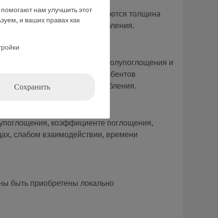
е помогают нам улучшить этот
60), предварительно определяются толщина
зуем, и ваших правах как
 массовый коэффициент ослабления.
тройки
ределить зависимость толщины полупоглощения и
 материала. В качестве абсорбентов
Сохранить
ть массовый коэффициент ослабления.
олупоглощения, коэффициенте поглощения,
ах, слабом взаимодействии, времени
ны быть приобретены локально