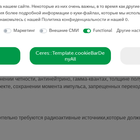
 нашем сайте. Некоторые из них очень важны, в то время как други
сстояний на примере гамма-излучения при обогащении Co(
ния более подробной информации о куки-файлах, которые мы исполь
личных материалов системой узкого луча, рассчитывается
знакомьтесь с нашей
Политика конфиденциальности
и нашей
0
.
Маркетинг
Внешние СМИ
Functional
Другие нас
сов от расстояния от источника и до трубки счетчика. Оп
рении скорости счета импульсов, от толщины облучаемого
Ceres::Template.cookieBarDe
ническое стекло. На основе полученных значений рассчита
nyAll
анении четности, антинейтрино, гамма-квантах, толщине п
екте, сохранении момента импульса, запрещенных переход
ительно требуются радиоактивные источники,которые долж