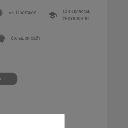
10-13 классы,
45
Протокол
Университет
большой сайт
ние