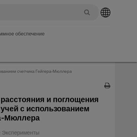
аммное обеспечение
зованием счетчика Гейгера-Мюллера
 расстояния и поглощения
лучей с использованием
ра-Мюллера
п: Эксперименты