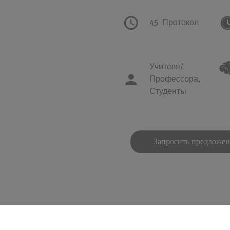
45
Протокол
Учителя/
Профессора,
Студенты
Запросить предложе