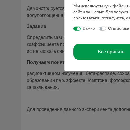
Мы используем куки-файлы на
Демонстрируется закон обратных квадратов ра
сайт и ваш опыт. Для получе
полупоглощения, коэффициент поглощения раз
пользователя, пожалуйста, о
Задание
Важно
Статистика
Определить зависимость скорости счета импуль
коэффициента поглощения материалов при изме
Все принять
использовать свинец, алюминий, бетон и орга
Получаем понятие о
радиоактивном излучении, бета-распаде, сохр
образовании пар, эффекте Комптона, фотоэфф
запаздывания.
Для проведения данного эксперимента дополн