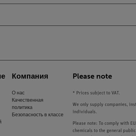
ие
Компания
Please note
О нас
* Prices subject to VAT.
Качественная
We only supply companies, insti
политика
individuals.
Безопасность в классе
й
Please note: To comply with E
chemicals to the general public