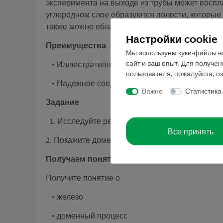
эксперимента на выходе из трубы может воспла
углеродном слое образуются полости, которые
также можно обнаружить металлические комки. 
Настройки cookie
Преимущества
Мы используем куки-файлы на
сайт и ваш опыт. Для получе
• Иллюстративное представление доменного 
пользователя, пожалуйста, о
• Надежное соединение элементов с помощь
Важно
Статистика
Задание
1. Исследуйте реакцию восстановления оксида ж
Все принять
2. Покажите доменный процесс в модельном эк
Получаем понятие о
Получите понятие о
• железо
• доменный процесс