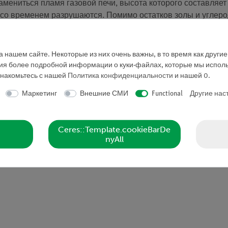
мениться пламя газовой печи, высота которого составляет 
 со временем разрушаются. Помимо остатков золы и углеро
Из этих комков можно получить водород при обработке их 
 нашем сайте. Некоторые из них очень важны, в то время как други
ния более подробной информации о куки-файлах, которые мы исполь
процесса
знакомьтесь с нашей
Политика конфиденциальности
и нашей
0
.
ю системы винтовых соединений
Маркетинг
Внешние СМИ
Functional
Другие нас
елеза (III) до оксида железа (II).
Ceres::Template.cookieBarDe
nyAll
сперименте.