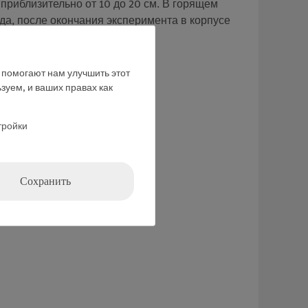
приблизительно от 10 до 20 см. В горящем
да, после окончания эксперимента в корпусе
соляной кислотой.
е помогают нам улучшить этот
зуем, и ваших правах как
тройки
Сохранить