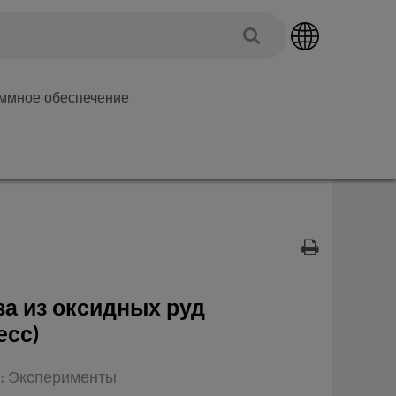
аммное обеспечение
а из оксидных руд
есс)
п: Эксперименты