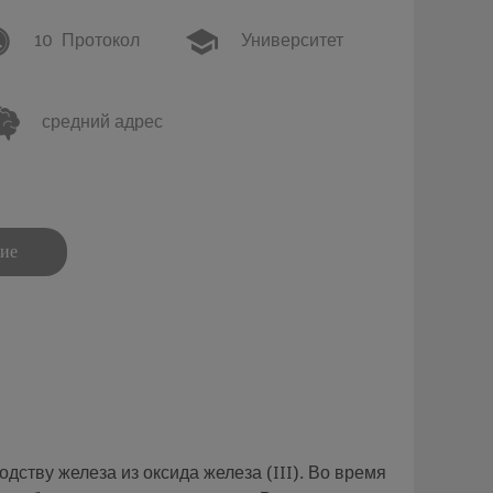
10
Протокол
Университет
средний адрес
ние
тву железа из оксида железа (III). Во время