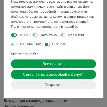
Высота: 230 мм.
Некоторые из них очень важны, в то время как другие
помогают нам улучшить этот сайт и ваш опыт. Для
получения более подробной информации о куки-
файлах, которые мы используем, и ваших правах как
пользователя, пожалуйста, ознакомьтесь с нашей
Бесплатная доставка от 300,- €
Политика конфиденциальности
и нашей
0
.
Важно
Статистика
Маркетинг
Внешние СМИ
Functional
Другие настройки
Nach oben
Все принять
Ceres::Template.cookieBarDenyAll
Информация
Сохранить
Контактное лицо
Условия сотрудничества
Декларация о конфиденциальности
Вводные данные