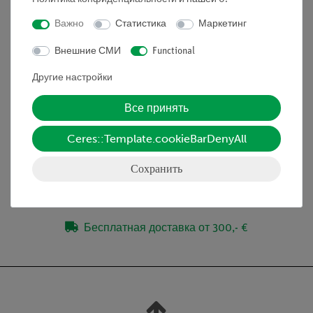
компьютер (Windows).
Важно
Статистика
Маркетинг
Внешние СМИ
Functional
Другие настройки
Эксперименты
Все принять
Принадлежности
Ceres::Template.cookieBarDenyAll
Медиа / Загрузки
Сохранить
Бесплатная доставка от 300,- €