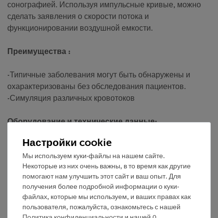
сонографией. Используя импульсные кривые, можно
сделать заявления о скорости потока и
функционировании воздушной емкости.
Преимущества :
-Типичные заболевания могут быть обнаружены и
охарактеризованы без обследования пациентов.
-Симуляция различных кровотоков
Оборудование и технические данные:
Настройки cookie
-1x фантом руки со стенозом
Мы используем куки-файлы на нашем сайте.
-необходимые принадлежности для подключения к
Некоторые из них очень важны, в то время как другие
базовому комплекту допплеровской эхографии
помогают нам улучшить этот сайт и ваш опыт. Для
-фантомная жидкость крови
получения более подробной информации о куки-
-1x доплеровский ультразвуковой зонд
файлах, которые мы используем, и ваших правах как
пользователя, пожалуйста, ознакомьтесь с нашей
Также необходимо: базовый допплеровский набор,
Политика конфиденциальности
и нашей
0
.