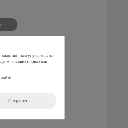
ние
е помогают нам улучшить этот
зуем, и ваших правах как
тройки
Сохранить