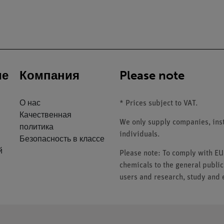
ие
Компания
Please note
О нас
* Prices subject to VAT.
Качественная
We only supply companies, insti
политика
individuals.
Безопасность в классе
й
Please note: To comply with E
chemicals to the general public
users and research, study and e