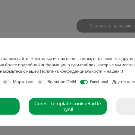
Запросить предложе
 нашем сайте. Некоторые из них очень важны, в то время как други
ния более подробной информации о куки-файлах, которые мы исполь
знакомьтесь с нашей
Политика конфиденциальности
и нашей
0
.
Маркетинг
Внешние СМИ
Functional
Другие нас
Ceres::Template.cookieBarDe
nyAll