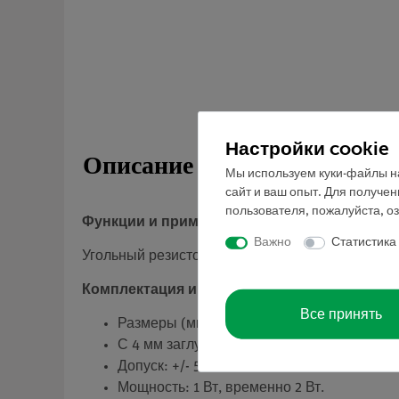
Настройки cookie
Описание
Мы используем куки-файлы на
сайт и ваш опыт. Для получе
пользователя, пожалуйста, о
Функции и применение
Важно
Статистика
Угольный резистор в пластиковом корпусе.
Комплектация и технические данные
Все принять
Размеры (мм): 37 x 18 x 22.
С 4 мм заглушками с расстоянием 19 мм.
Допуск: +/- 5%.
Мощность: 1 Вт, временно 2 Вт.