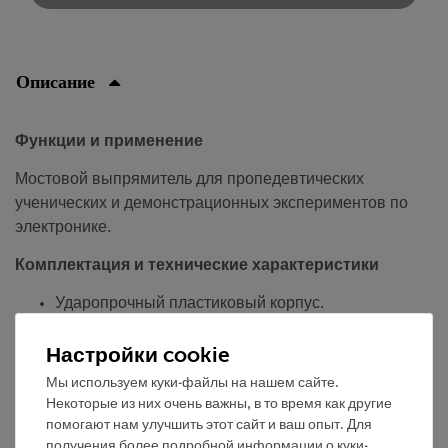
Описание
Функции и применение
Мостовой выпрямитель для пропедевтических
ученических и демонстрационных экспериментов по
электронике.
Комплектация и технические характеристики
Ударопрочный пластиковый корпус.
Размеры (мм): 120 x 90 x 30.
Настройки cookie
С гнездами 4 мм и кремниевым выпрямителем.
Мы используем куки-файлы на нашем сайте.
Некоторые из них очень важны, в то время как другие
помогают нам улучшить этот сайт и ваш опыт. Для
получения более подробной информации о куки-