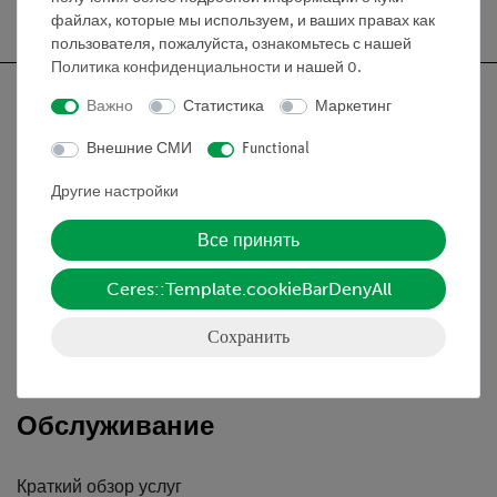
Бесплатная доставка от 300,- €
файлах, которые мы используем, и ваших правах как
пользователя, пожалуйста, ознакомьтесь с нашей
Политика конфиденциальности
и нашей
0
.
Важно
Статистика
Маркетинг
Внешние СМИ
Functional
Nach oben
Другие настройки
Информация
Все принять
Ceres::Template.cookieBarDenyAll
Контактное лицо
Условия сотрудничества
Сохранить
Декларация о конфиденциальности
Вводные данные
Обслуживание
Краткий обзор услуг