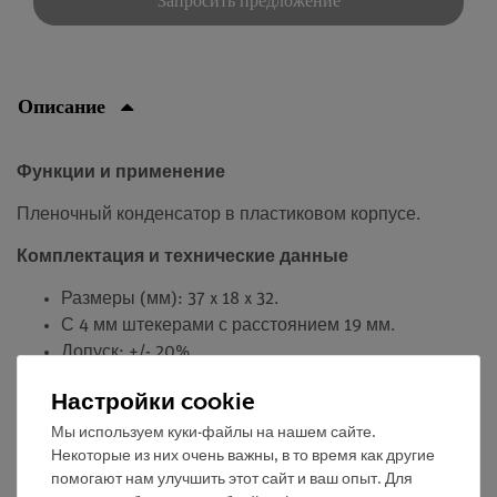
Запросить предложение
Описание
Функции и применение
Пленочный конденсатор в пластиковом корпусе.
Комплектация и технические данные
Размеры (мм): 37 x 18 x 32.
С 4 мм штекерами с расстоянием 19 мм.
Допуск: +/- 20%.
Напряжение: 100 В постоянного тока / 63 В
Настройки cookie
переменного тока
Мы используем куки-файлы на нашем сайте.
Некоторые из них очень важны, в то время как другие
помогают нам улучшить этот сайт и ваш опыт. Для