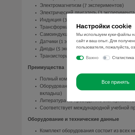
Электромагнетизм (7 экспериментов)
Электрический двигатель (3 эксперимента
Индукция (3 эксперимента)
Настройки cookie
Трансформаторы (2 эксперимента)
Самоиндукция (3 эксперимента)
Мы используем куки-файлы на
сайт и ваш опыт. Для получе
Датчики (1 эксперимент)
пользователя, пожалуйста, о
Диоды (5 экспериментов)
Транзисторы (4 эксперимент)
Важно
Статистика
Преимущества
Полный комплект оборудования: простое
Все принять
Оборудование хранится в прочной, штабе
вкладыш)
Литература по проведению экспериментов
Соответствует международной учебной п
Оборудование и технические данные
Комплект оборудования состоит из всех 