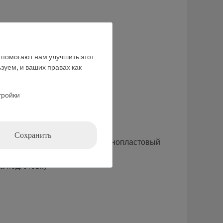
е помогают нам улучшить этот
зуем, и ваших правах как
тройки
Сохранить
ролировать комплектность (пенопластовый
а подготовку