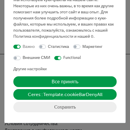
Мы используем куки-файлы на нашем сайте.
Некоторые из них очень важны, в то время как другие
Изолирующий стержень (06021.00).
помогают нам улучшить этот сайт и ваш опыт. Для
получения более подробной информации о куки-
файлах, которые мы используем, и ваших правах как
пользователя, пожалуйста, ознакомьтесь с нашей
Политика конфиденциальности
и нашей
0
.
Бесплатная доставка от 300,- €
Важно
Статистика
Маркетинг
Внешние СМИ
Functional
Другие настройки
Все принять
Nach oben
Ceres::Template.cookieBarDenyAll
Информация
Сохранить
Контактное лицо
Условия сотрудничества