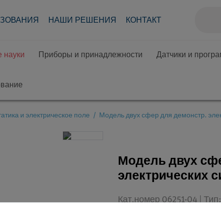
АЗОВАНИЯ
НАШИ РЕШЕНИЯ
КОНТАКТ
 науки
Приборы и принадлежности
Датчики и прогр
ование
атика и электрическое поле
Модель двух сфер для демонстр. эле
Модель двух сфе
электрических 
Кат.номер 06251-04 | Ти