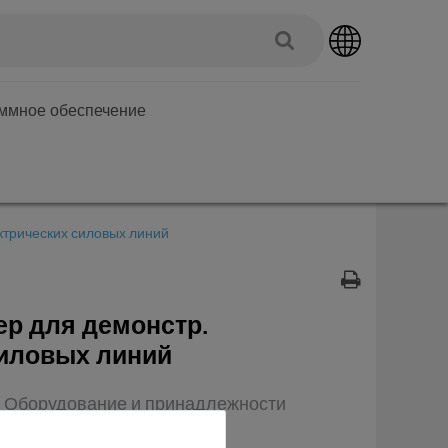
аммное обеспечение
ктрических силовых линий
р для демонстр.
силовых линий
п: Оборудование и принадлежности