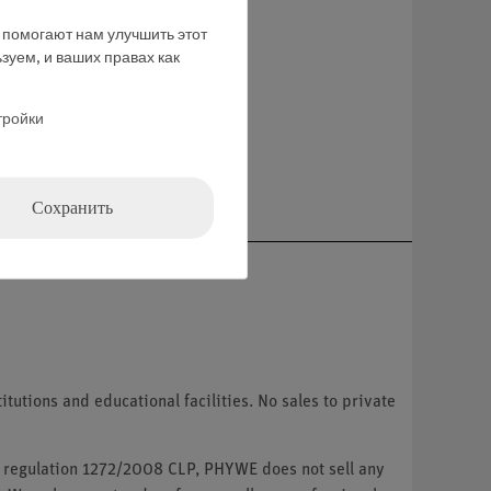
е помогают нам улучшить этот
зуем, и ваших правах как
тройки
ние
Сохранить
tutions and educational facilities. No sales to private
U regulation 1272/2008 CLP, PHYWE does not sell any