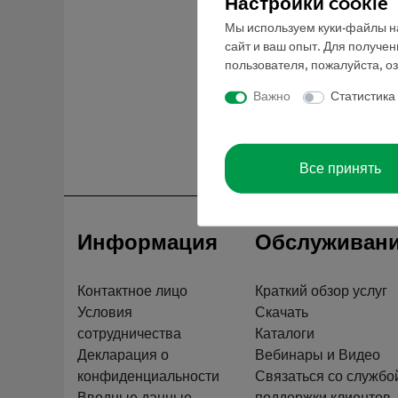
Настройки cookie
Мы используем куки-файлы на
сайт и ваш опыт. Для получе
пользователя, пожалуйста, о
Важно
Статистика
Все принять
Информация
Обслуживан
Контактное лицо
Краткий обзор услуг
Условия
Скачать
сотрудничества
Каталоги
Декларация о
Вебинары и Видео
конфиденциальности
Связаться со службо