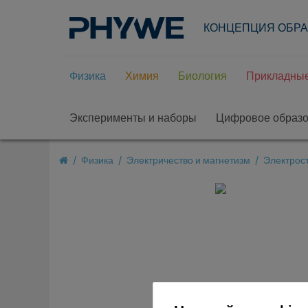
КОНЦЕПЦИЯ ОБР
Физика
Химия
Биология
Прикладные
Эксперименты и наборы
Цифровое образ
Физика
Электричество и магнетизм
Электрост