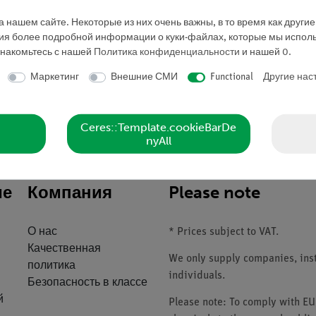
Студенты,
 нашем сайте. Некоторые из них очень важны, в то время как други
Учителя/
ния более подробной информации о куки-файлах, которые мы исполь
Профессора
знакомьтесь с нашей
Политика конфиденциальности
и нашей
0
.
Маркетинг
Внешние СМИ
Functional
Другие нас
Запросить предложе
Ceres::Template.cookieBarDe
nyAll
ие
Компания
Please note
О нас
* Prices subject to VAT.
Качественная
We only supply companies, insti
политика
individuals.
Безопасность в классе
й
Please note: To comply with E