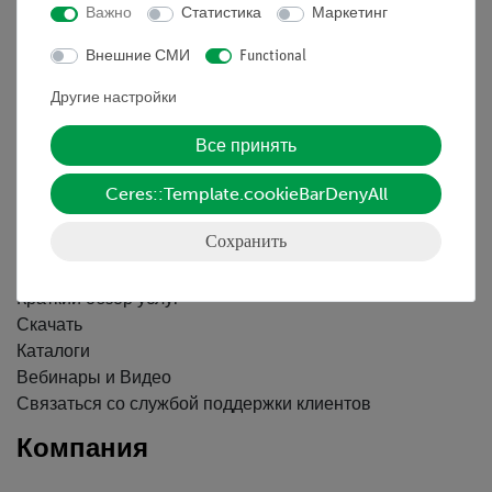
Важно
Статистика
Маркетинг
Информация
Внешние СМИ
Functional
Другие настройки
Контактное лицо
Условия сотрудничества
Все принять
Декларация о конфиденциальности
Ceres::Template.cookieBarDenyAll
Вводные данные
Обслуживание
Сохранить
Краткий обзор услуг
Скачать
Каталоги
Вебинары и Видео
Связаться со службой поддержки клиентов
Компания