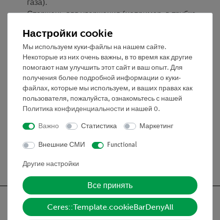
газа).
Стержень для удержания (например, в трубке-
подставке (02060.00)).
Настройки cookie
Длина зонда: 375 мм.
Мы используем куки-файлы на нашем сайте.
Длина стержня: 1450 мм.
Некоторые из них очень важны, в то время как другие
помогают нам улучшить этот сайт и ваш опыт. Для
получения более подробной информации о куки-
Эксперименты
файлах, которые мы используем, и ваших правах как
пользователя, пожалуйста, ознакомьтесь с нашей
Политика конфиденциальности
и нашей
0
.
Медиа / Загрузки
Важно
Статистика
Маркетинг
Внешние СМИ
Functional
Бесплатная доставка от 300,- €
Другие настройки
Все принять
Ceres::Template.cookieBarDenyAll