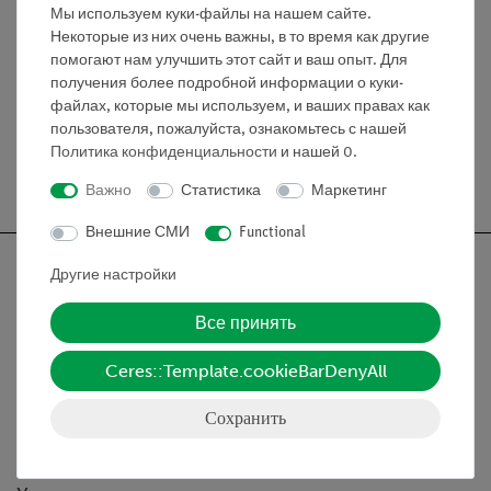
Диаметр витка: 50 мм.
Мы используем куки-файлы на нашем сайте.
Некоторые из них очень важны, в то время как другие
Ток: макс. 10 A
помогают нам улучшить этот сайт и ваш опыт. Для
Размеры пластины (мм): 245 × 205.
получения более подробной информации о куки-
файлах, которые мы используем, и ваших правах как
пользователя, пожалуйста, ознакомьтесь с нашей
Политика конфиденциальности
и нашей
0
.
Бесплатная доставка от 300,- €
Важно
Статистика
Маркетинг
Внешние СМИ
Functional
Другие настройки
Все принять
Nach oben
Ceres::Template.cookieBarDenyAll
Информация
Сохранить
Контактное лицо