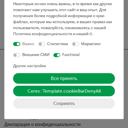
Некоторые из них очень важны, в то время как другие
Эксперименты
помогают нам улучшить этот сайт и ваш опыт. Для
получения более подробной информации о куки-
файлах, которые мы используем, и ваших правах как
пользователя, пожалуйста, ознакомьтесь с нашей
Бесплатная доставка от 300,- €
Политика конфиденциальности
и нашей
0
.
Важно
Статистика
Маркетинг
Внешние СМИ
Functional
Другие настройки
Nach oben
Все принять
Ceres::Template.cookieBarDenyAll
Информация
Сохранить
Контактное лицо
Условия сотрудничества
Декларация о конфиденциальности