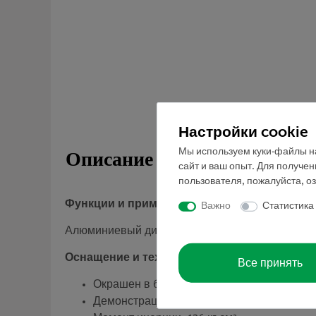
Настройки cookie
Мы используем куки-файлы на
Описание
сайт и ваш опыт. Для получе
пользователя, пожалуйста, о
Функции и применение
Важно
Статистика
Алюминиевый диск для ротатора с воздушным 
Оснащение и технические данные
Все принять
Окрашен в белый цвет, с отверстием для 
Демонстрационная шкала с делением 15° и