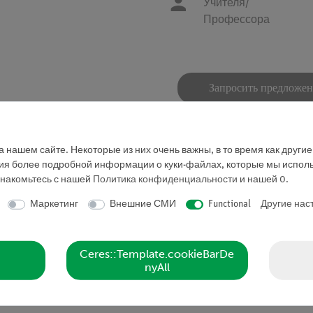
Учителя/
Профессора
Запросить предложе
 нашем сайте. Некоторые из них очень важны, в то время как други
ния более подробной информации о куки-файлах, которые мы исполь
знакомьтесь с нашей
Политика конфиденциальности
и нашей
0
.
Маркетинг
Внешние СМИ
Functional
Другие нас
подшипником (02417.88).
Ceres::Template.cookieBarDe
nyAll
осевого болта.
 мелкая шкала с делением 1°.