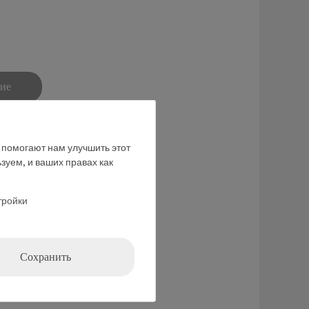
ние
е помогают нам улучшить этот
зуем, и ваших правах как
тройки
Сохранить