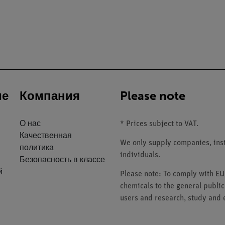
ие
Компания
Please note
О нас
* Prices subject to VAT.
Качественная
We only supply companies, insti
политика
individuals.
Безопасность в классе
й
Please note: To comply with E
chemicals to the general public
users and research, study and e