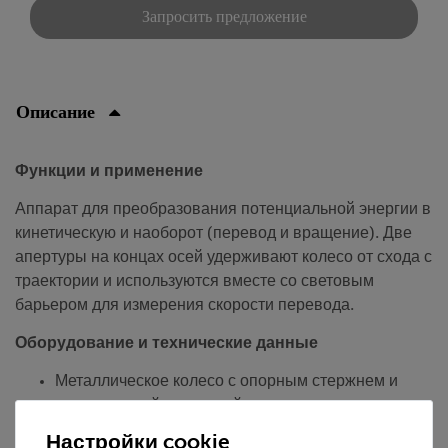
Запросить предложение
Описание
Функции и применение
Аппарат для преобразования потенциальной энергии в
кинетическую и наоборот (перевод и вращение). Две
апертуры на концах осей удерживают колесо от схода с
траектории и используются вместе со световым
барьером для измерения скорости перевода.
Оборудование и технические данные
Металлическое колесо с опорным стержнем и
регулируемой подвеской.
Диаметр колеса: 130 мм.
Настройки cookie