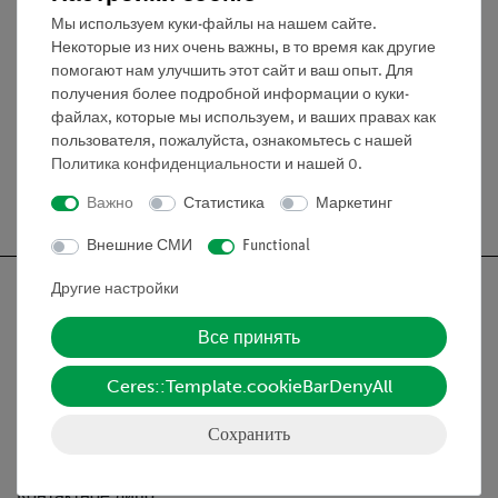
Масса колеса: 470 г.
Мы используем куки-файлы на нашем сайте.
Момент инерции: 10 кг см².
Некоторые из них очень важны, в то время как другие
Длина шнура: 800 мм.
помогают нам улучшить этот сайт и ваш опыт. Для
Диаметр затвора: 20 мм.
получения более подробной информации о куки-
файлах, которые мы используем, и ваших правах как
пользователя, пожалуйста, ознакомьтесь с нашей
Политика конфиденциальности
и нашей
0
.
Бесплатная доставка от 300,- €
Важно
Статистика
Маркетинг
Внешние СМИ
Functional
Другие настройки
Все принять
Nach oben
Ceres::Template.cookieBarDenyAll
Информация
Сохранить
Контактное лицо