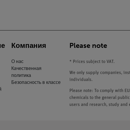
ие
Компания
Please note
О нас
* Prices subject to VAT.
Качественная
We only supply companies, insti
политика
individuals.
Безопасность в классе
й
Please note: To comply with E
chemicals to the general public
users and research, study and e