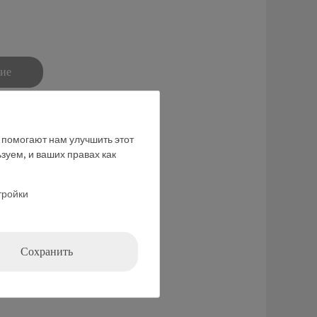
ние
е помогают нам улучшить этот
зуем, и ваших правах как
тройки
Сохранить