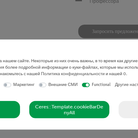
Профессора
Запросить предложе
 нашем сайте. Некоторые из них очень важны, в то время как други
ния более подробной информации о куки-файлах, которые мы исполь
знакомьтесь с нашей
Политика конфиденциальности
и нашей
0
.
Маркетинг
Внешние СМИ
Functional
Другие нас
Ньютона на массивном деревянном основании.
Ceres::Template.cookieBarDe
nyAll