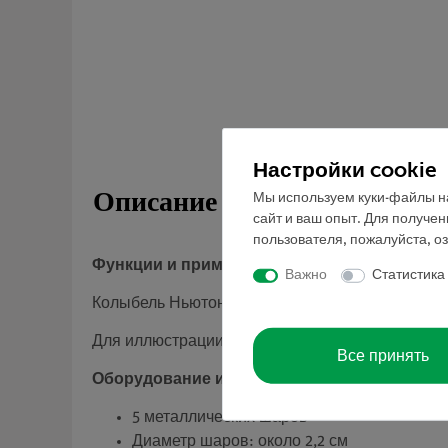
Настройки cookie
Описание
Мы используем куки-файлы на
сайт и ваш опыт. Для получе
пользователя, пожалуйста, о
Функции и применение
Важно
Статистика
Колыбель Ньютона, состоящая из пяти шаров 
Для иллюстрации закона сохранения энергии.
Все принять
Оборудование и технические данные
5 металлических шаров
Диаметр шаров: около 2,2 см