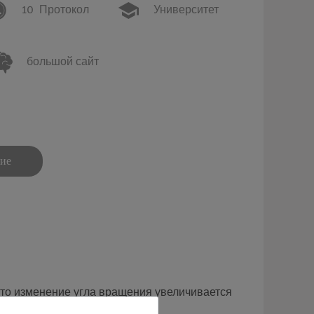
10
Протокол
Университет
большой сайт
ние
 то изменение угла вращения увеличивается