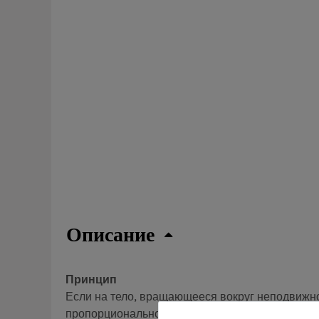
Описание
Принцип
Если на тело, вращающееся вокруг неподвижно
пропорционально