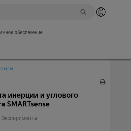
аммное обеспечение
RTsense
а инерции и углового
ra SMARTsense
п: Эксперименты