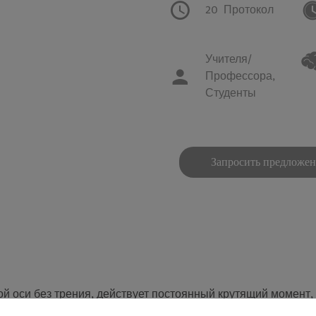
20
Протокол
Учителя/
Профессора,
Студенты
Запросить предложе
й оси без трения, действует постоянный крутящий момент,