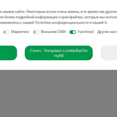
ционально времени.
 нашем сайте. Некоторые из них очень важны, в то время как други
ния более подробной информации о куки-файлах, которые мы исполь
знакомьтесь с нашей
Политика конфиденциальности
и нашей
0
.
ому подшипнику и прецизионному шкиву
Маркетинг
Внешние СМИ
Functional
Другие нас
т регистрировать мгновенные результаты во время измере
Ceres::Template.cookieBarDe
гловой скорости от времени при равномерном вращательном
nyAll
гловой скорости от времени при равноускоренном вращател