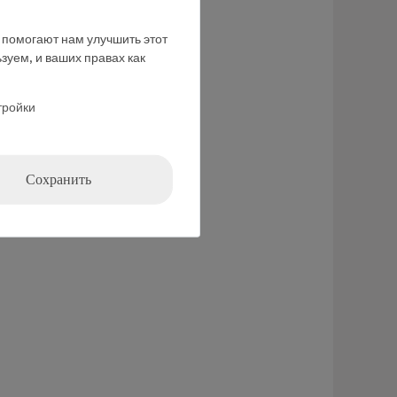
е помогают нам улучшить этот
зуем, и ваших правах как
тройки
ния
Сохранить
 движении.
ьном движении.