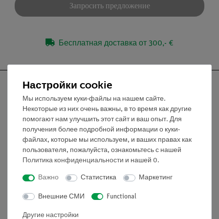
Запросить предложение
Бесплатная доставка от 300,- €
Настройки cookie
Мы используем куки-файлы на нашем сайте.
Некоторые из них очень важны, в то время как другие
Nach oben
помогают нам улучшить этот сайт и ваш опыт. Для
получения более подробной информации о куки-
файлах, которые мы используем, и ваших правах как
Информация
пользователя, пожалуйста, ознакомьтесь с нашей
Политика конфиденциальности
и нашей
0
.
Контактное лицо
Важно
Статистика
Маркетинг
Условия сотрудничества
Внешние СМИ
Functional
Декларация о конфиденциальности
Вводные данные
Другие настройки