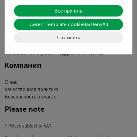
Обслуживание
Все принять
Ceres::Template.cookieBarDenyAll
Краткий обзор услуг
Скачать
Сохранить
Каталоги
Вебинары и Видео
Связаться со службой поддержки клиентов
Компания
О нас
Качественная политика
Безопасность в классе
Please note
* Prices subject to VAT.