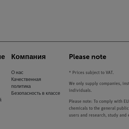
ие
Компания
Please note
О нас
* Prices subject to VAT.
Качественная
We only supply companies, insti
политика
individuals.
Безопасность в классе
й
Please note: To comply with E
chemicals to the general public
users and research, study and e