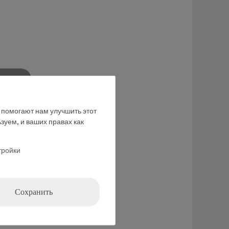
ние
е помогают нам улучшить этот
зуем, и ваших правах как
тройки
Сохранить