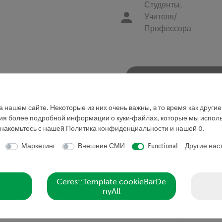
Студенты,
Учителя/
Профессора
Запросить предложе
 нашем сайте. Некоторые из них очень важны, в то время как други
ния более подробной информации о куки-файлах, которые мы исполь
знакомьтесь с нашей
Политика конфиденциальности
и нашей
0
.
Маркетинг
Внешние СМИ
Functional
Другие нас
а (02421.00).
Ceres::Template.cookieBarDe
nyAll
 торсионного аппарата и металлическим цилиндром.