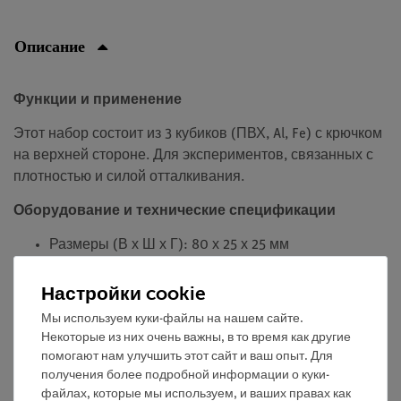
Описание
Функции и применение
Этот набор состоит из 3 кубиков (ПВХ, Al, Fe) с крючком
на верхней стороне. Для экспериментов, связанных с
плотностью и силой отталкивания.
Оборудование и технические спецификации
Размеры (В х Ш х Г): 80 х 25 х 25 мм
Объем: 50 см³
Настройки cookie
Мы используем куки-файлы на нашем сайте.
Некоторые из них очень важны, в то время как другие
Бесплатная доставка от 300,- €
помогают нам улучшить этот сайт и ваш опыт. Для
получения более подробной информации о куки-
файлах, которые мы используем, и ваших правах как