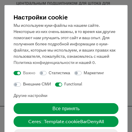
центральным подшипником для штока для
адаптации радиоактивного источника
Настройки cookie
Второй фланец с адаптерами для вакуумной
системы и детектора.
Мы используем куки-файлы на нашем сайте.
Некоторые из них очень важны, в то время как другие
помогают нам улучшить этот сайт и ваш опыт. Для
получения более подробной информации о куки-
Эксперименты
файлах, которые мы используем, и ваших правах как
пользователя, пожалуйста, ознакомьтесь с нашей
Политика конфиденциальности
и нашей
0
.
Медиа / Загрузки
Важно
Статистика
Маркетинг
Внешние СМИ
Functional
Бесплатная доставка от 300,- €
Другие настройки
Все принять
Ceres::Template.cookieBarDenyAll