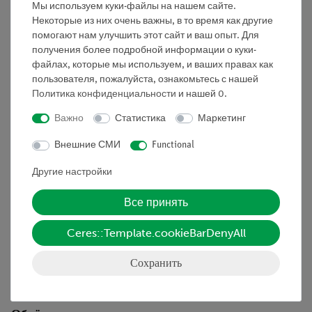
Мы используем куки-файлы на нашем сайте.
флуоресцентного излучения.
Некоторые из них очень важны, в то время как другие
Что вы можете узнать о
помогают нам улучшить этот сайт и ваш опыт. Для
получения более подробной информации о куки-
Бремсстралунг
файлах, которые мы используем, и ваших правах как
характеристическое рентгеновское излучение
пользователя, пожалуйста, ознакомьтесь с нашей
Политика конфиденциальности
уровни энергии
и нашей
0
.
выход флуоресценции
Важно
Статистика
Маркетинг
поглощение рентгеновских лучей
эффект Оже
Внешние СМИ
Functional
рассеяние рентгеновских лучей
Другие настройки
матричные эффекты
растворимость
Все принять
продукт растворимости
полупроводник
Ceres::Template.cookieBarDenyAll
детекторы энергии
многоканальные анализаторы
Сохранить