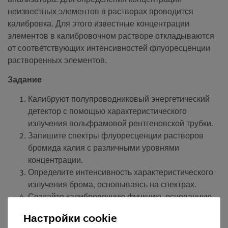
неизвестных элементов в растворах проводится
калибровка. Для этого известные концентрации
элементов в калибровочном растворе откладываются
от соответствующих интенсивностей флуоресценции
растворенных элементов.
Задание
Калибруют полупроводниковый энергетический
детектор с помощью характеристического
излучения вольфрамовой рентгеновской трубки.
Запишите спектры флуоресценции растворов
бромида калия с различными уровнями
концентрации.
Определите интенсивность характеристического
излучения брома, основываясь на спектрах.
Создайте калибровочную функцию, основанную
на значениях концентрации, а также
Настройки cookie
интенсивности соответствующего