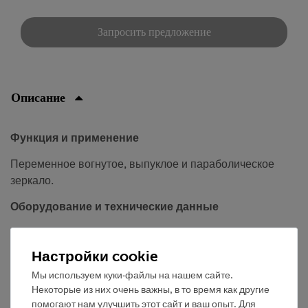
Запросить предложение
Описание
Функция и применение
Переменное вогнутое, выпуклое и параболическое
зеркало.
Оборудование и технические данные
Гибкая стальная лента, отполированная с обеих
сторон и оснащенная крепежными магнитами
Настройки cookie
Длина: 435 мм.
Мы используем куки-файлы на нашем сайте.
Некоторые из них очень важны, в то время как другие
помогают нам улучшить этот сайт и ваш опыт. Для