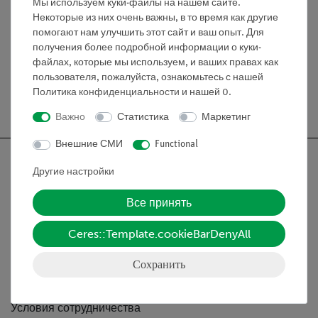
Мы используем куки-файлы на нашем сайте.
химической стойкостью
Некоторые из них очень важны, в то время как другие
Размеры: 65 x 48,8 x 2,5 см
помогают нам улучшить этот сайт и ваш опыт. Для
получения более подробной информации о куки-
файлах, которые мы используем, и ваших правах как
пользователя, пожалуйста, ознакомьтесь с нашей
Политика конфиденциальности
и нашей
0
.
Бесплатная доставка от 300,- €
Важно
Статистика
Маркетинг
Внешние СМИ
Functional
Другие настройки
Все принять
Nach oben
Ceres::Template.cookieBarDenyAll
Информация
Сохранить
Контактное лицо
Условия сотрудничества