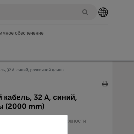
аммное обеспечение
ь, 32 A, синий, различной длины
кабель, 32 A, синий,
ы (2000 mm)
п: Оборудование и принадлежности