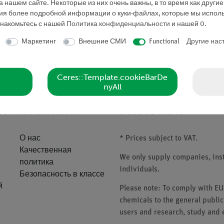
 нашем сайте. Некоторые из них очень важны, в то время как други
ния более подробной информации о куки-файлах, которые мы исполь
знакомьтесь с нашей
Политика конфиденциальности
и нашей
0
.
Маркетинг
Внешние СМИ
Functional
Другие нас
Запросить предложе
Ceres::Template.cookieBarDe
nyAll
ие
Компания
Please note
О нас
* Prices subject to VAT.
Качественная
We only supply companies, insti
политика
individuals.
Безопасность в классе
й
Please note: To comply with E
chemicals to the general public
users and research, study and e