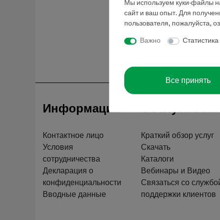
Мы используем куки-файлы на
сайт и ваш опыт. Для получе
пользователя, пожалуйста, о
Важно
Статистика
Все принять
Информация
Обслуживан
Контактное лицо
Краткий обзор услуг
Условия
Скачать
сотрудничества
Каталоги
Декларация о
Вебинары и Видео
конфиденциальности
Связаться со службо
Вводные данные
поддержки клиентов