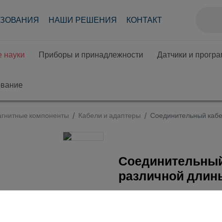
АЗОВАНИЯ
НАШИ РЕШЕНИЯ
КОНТАКТ
 науки
Приборы и принадлежности
Датчики и прогр
ование
агнитные компоненты
Кабели и адаптеры
Соединительный кабел
Соединительный 
различной длин
Кат.номер 07365-04 | Ти