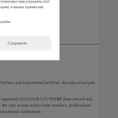
е помогают нам улучшить этот
зуем, и ваших правах как
тройки
ние
Сохранить
tutions and educational facilities. No sales to private
U regulation 1272/2008 CLP, PHYWE does not sell any
. We only accept orders from resellers, professional
ducational institutions.