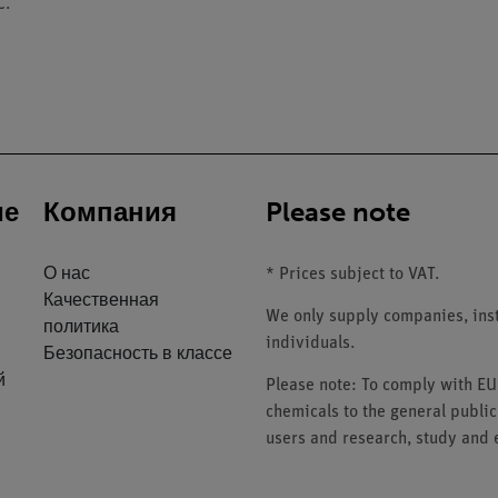
C.
ие
Компания
Please note
О нас
* Prices subject to VAT.
Качественная
We only supply companies, insti
политика
individuals.
Безопасность в классе
й
Please note: To comply with E
chemicals to the general public
users and research, study and e