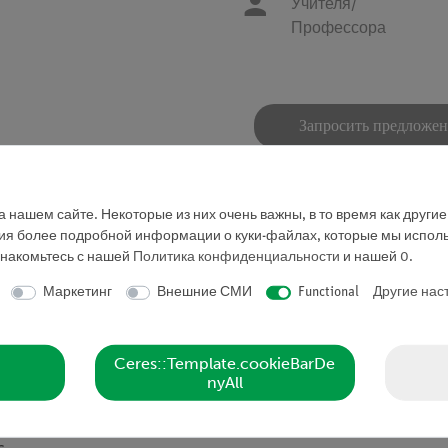
Учителя/
Профессора
Запросить предложе
 нашем сайте. Некоторые из них очень важны, в то время как други
ния более подробной информации о куки-файлах, которые мы исполь
знакомьтесь с нашей
Политика конфиденциальности
и нашей
0
.
Маркетинг
Внешние СМИ
Functional
Другие нас
нение биметалла.
Ceres::Template.cookieBarDe
nyAll
 содержанием никеля.
золяционной опоре