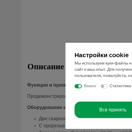
Настройки cookie
Мы используем куки-файлы на
Описание
сайт и ваш опыт. Для получе
пользователя, пожалуйста, о
Функции и применение
Важно
Статистика
Продемонстрировать принцип работы и приме
Оборудование и технические данные
Все принять
Две сваренные полосы Fe-Ni с различным
С прорезью для фиксации, например, в и