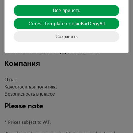
Обслуживание
Все принять
Ceres::Template.cookieBarDenyAll
Краткий обзор услуг
Скачать
Сохранить
Каталоги
Вебинары и Видео
Связаться со службой поддержки клиентов
Компания
О нас
Качественная политика
Безопасность в классе
Please note
* Prices subject to VAT.