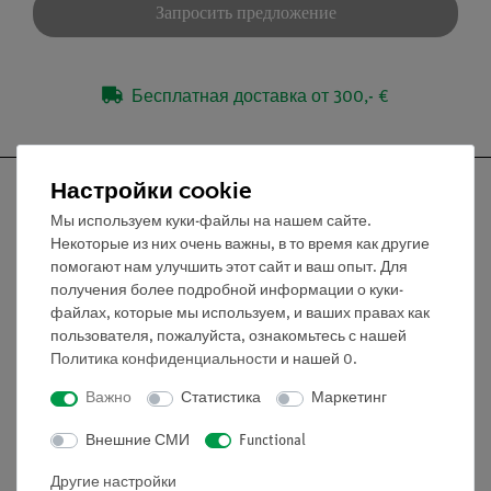
Запросить предложение
Бесплатная доставка от 300,- €
Настройки cookie
Мы используем куки-файлы на нашем сайте.
Некоторые из них очень важны, в то время как другие
Nach oben
помогают нам улучшить этот сайт и ваш опыт. Для
получения более подробной информации о куки-
файлах, которые мы используем, и ваших правах как
Информация
пользователя, пожалуйста, ознакомьтесь с нашей
Политика конфиденциальности
и нашей
0
.
Контактное лицо
Важно
Статистика
Маркетинг
Условия сотрудничества
Внешние СМИ
Functional
Декларация о конфиденциальности
Вводные данные
Другие настройки