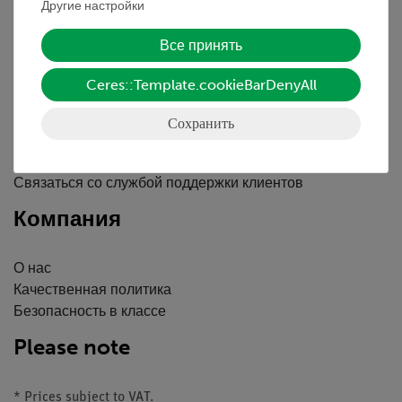
Другие настройки
Вводные данные
Обслуживание
Все принять
Ceres::Template.cookieBarDenyAll
Краткий обзор услуг
Скачать
Сохранить
Каталоги
Вебинары и Видео
Связаться со службой поддержки клиентов
Компания
О нас
Качественная политика
Безопасность в классе
Please note
* Prices subject to VAT.