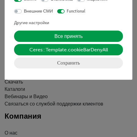
Информация
Внешние СМИ
Functional
Другие настройки
Контактное лицо
Условия сотрудничества
Все принять
Декларация о конфиденциальности
Вводные данные
Ceres::Template.cookieBarDenyAll
Обслуживание
Сохранить
Краткий обзор услуг
Скачать
Каталоги
Вебинары и Видео
Связаться со службой поддержки клиентов
Компания
О нас